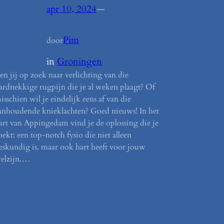
apr 10, 2024
—
Pim
door
in
Groningen
en jij op zoek naar verlichting van die
ardnekkige rugpijn die je al weken plaagt? Of
isschien wil je eindelijk eens af van die
anhoudende knieklachten? Goed nieuws! In het
art van Appingedam vind je de oplossing die je
oekt: een top-notch fysio die niet alleen
eskundig is, maar ook hart heeft voor jouw
elzijn.…