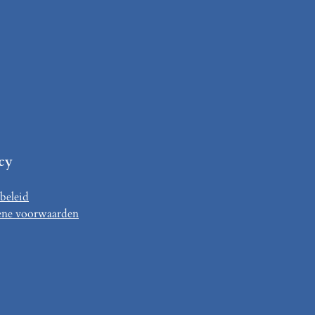
cy
beleid
ne voorwaarden