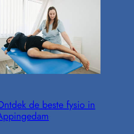
Ontdek de beste fysio in
Appingedam