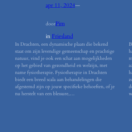
apr 11, 2024
—
Pim
door
in
Friesland
In Drachten, een dynamische plaats die bekend
B
staat om zijn levendige gemeenschap en prachtige
h
natuur, vind je ook een schat aan mogelijkheden
m
op het gebied van gezondheid en welzijn, met
a
name fysiotherapie. Fysiotherapie in Drachten
h
biedt een breed scala aan behandelingen die
z
afgestemd zijn op jouw specifieke behoeften, of je
d
nu herstelt van een blessure,…
w