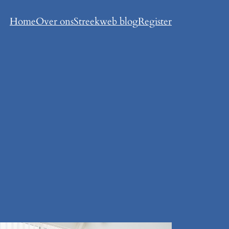
Home
Over ons
Streekweb blog
Register