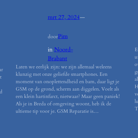
mrt 27, 2024
—
Pim
door
in
Noord-
E
u
Brabant
o
Laten we eerlijk zijn: we zijn allemaal weleens
ar
g
klunzig met onze geliefde smartphones. Een
t
a
moment van onoplettendheid en bam, daar ligt je
H
GSM op de grond, scherm aan diggelen. Voelt als
ad
v
een klein hartinfarct, nietwaar? Maar geen paniek!
l
Als je in Breda of omgeving woont, heb ik de
T
ultieme tip voor je. GSM Reparatie is…