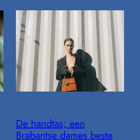
De handtas; een
Brabantse dames beste