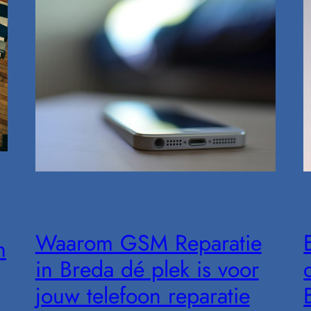
Waarom GSM Reparatie
n
in Breda dé plek is voor
jouw telefoon reparatie