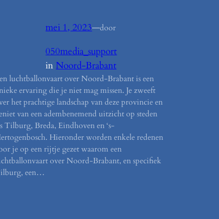
mei 1, 2023
—
door
050media_support
in
Noord-Brabant
en luchtballonvaart over Noord-Brabant is een
nieke ervaring die je niet mag missen. Je zweeft
ver het prachtige landschap van deze provincie en
eniet van een adembenemend uitzicht op steden
ls Tilburg, Breda, Eindhoven en ‘s-
ertogenbosch. Hieronder worden enkele redenen
oor je op een rijtje gezet waarom een
uchtballonvaart over Noord-Brabant, en specifiek
ilburg, een…