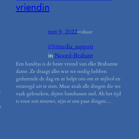
vriendin
mrt 9, 2022
—
door
050media_support
in
Noord-Brabant
Een handtas is de beste vriend van elke Brabantse
dame. Ze draagt alles wat we nodig hebben
gedurende de dag en ze helpt ons om er stijlvol en
verzorgd uit te zien. Maar zoals alle dingen die we
e
vaak gebruiken, slijten handtassen snel. Als het tijd
is voor een nieuwe, zijn er een paar dingen…
e