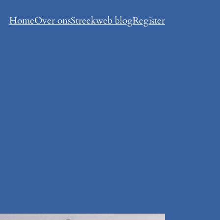
Home
Over ons
Streekweb blog
Register