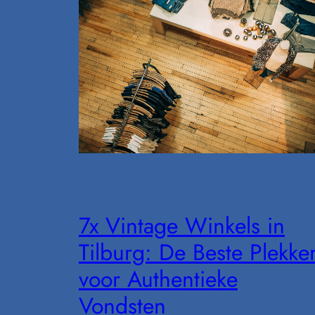
7x Vintage Winkels in
Tilburg: De Beste Plekke
voor Authentieke
Vondsten