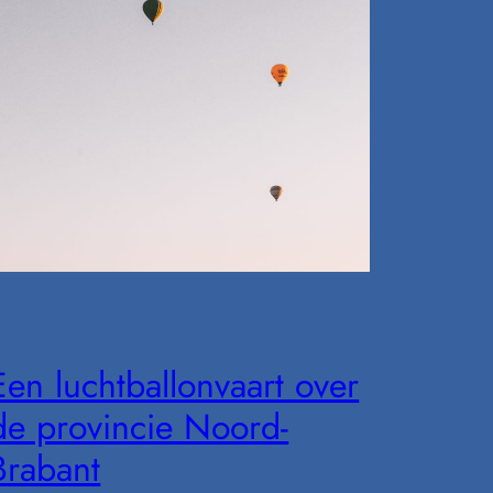
Een luchtballonvaart over
de provincie Noord-
Brabant