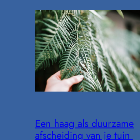
Een haag als duurzame
afscheiding van je tuin