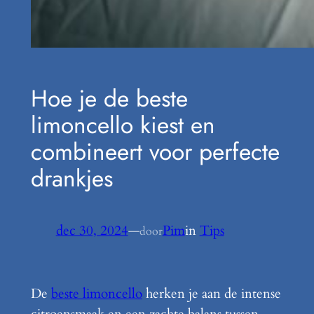
Hoe je de beste
limoncello kiest en
combineert voor perfecte
drankjes
dec 30, 2024
—
Pim
in
Tips
door
De
beste limoncello
herken je aan de intense