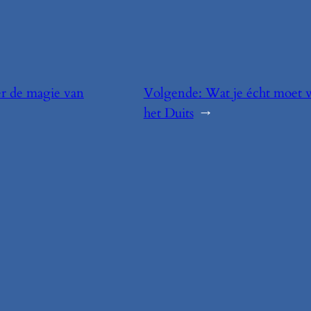
r de magie van
Volgende:
Wat je écht moet w
het Duits
→