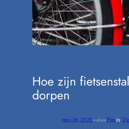
Hoe zijn fietsenst
dorpen
mei 26, 2025
—
Pim
in
Ti
door