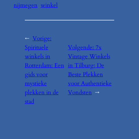
nijmegen
winkel
←
Vorige:
Spirituele
Volgende:
7x
winkels in
Vintage Winkels
Rotterdam: Een
in Tilburg: De
gids voor
Beste Plekken
mystieke
voor Authentieke
plekken in de
Vondsten
→
stad