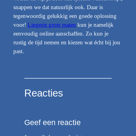
snappen we dat natuurlijk ook. Daar is
tegenwoordig gelukkig een goede oplossing
voor!
Lingerie grote maten
kun je namelijk
eenvoudig online aanschaffen. Zo kun je
rustig de tijd nemen en kiezen wat écht bij jou
past.
Reacties
Geef een reactie