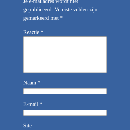
Je e-mailadres wordt niet
gepubliceerd.
Vereiste velden zijn
gemarkeerd met
*
Reactie
*
Naam
*
E-mail
*
Site